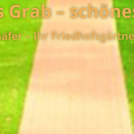
 Grab – schön
äfer – Ihr Friedhofsgärt